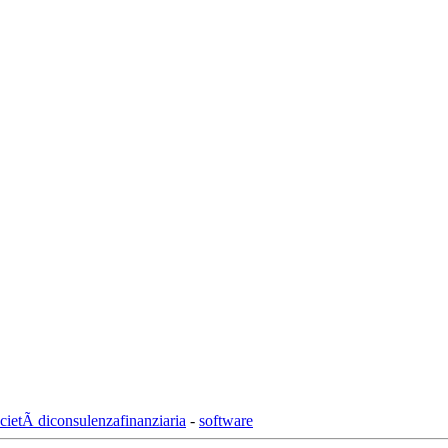
cietÃ diconsulenzafinanziaria
-
software