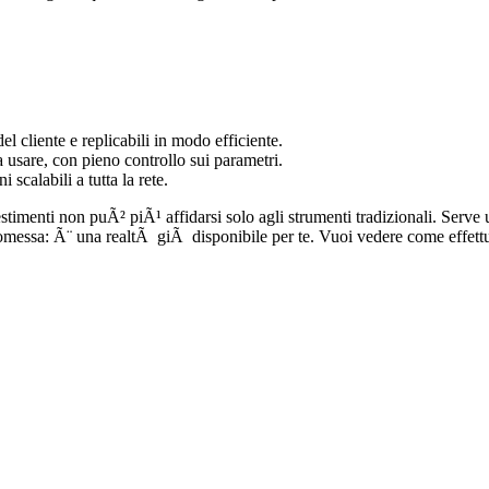
del cliente e replicabili in modo efficiente.
 usare, con pieno controllo sui parametri.
i scalabili a tutta la rete.
timenti non puÃ² piÃ¹ affidarsi solo agli strumenti tradizionali. Serve u
romessa: Ã¨ una realtÃ giÃ disponibile per te. Vuoi vedere come effett