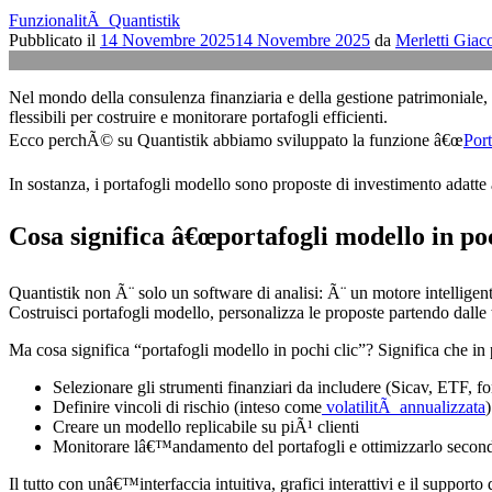
FunzionalitÃ Quantistik
Pubblicato il
14 Novembre 2025
14 Novembre 2025
da
Merletti Gia
Nel mondo della consulenza finanziaria e della gestione patrimoniale, t
flessibili per costruire e monitorare portafogli efficienti.
Ecco perchÃ© su Quantistik abbiamo sviluppato la funzione â€œ
Por
In sostanza, i portafogli modello sono proposte di investimento adatte a d
Cosa significa â€œportafogli modello in poc
Quantistik non Ã¨ solo un software di analisi: Ã¨ un motore intelligent
Costruisci portafogli modello, personalizza le proposte partendo dalle t
Ma cosa significa “portafogli modello in pochi clic”? Significa che in
Selezionare gli strumenti finanziari da includere (Sicav, ETF, fo
Definire vincoli di rischio (inteso come
volatilitÃ annualizzata
Creare un modello replicabile su piÃ¹ clienti
Monitorare lâ€™andamento del portafogli e ottimizzarlo secondo
Il tutto con unâ€™interfaccia intuitiva, grafici interattivi e il supporto