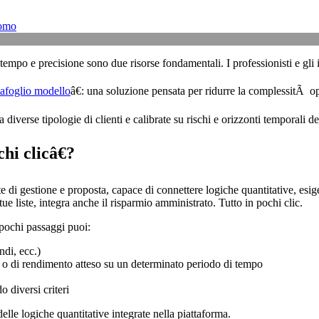
como
empo e precisione sono due risorse fondamentali. I professionisti e gli in
tafoglio modello
â€: una soluzione pensata per ridurre la complessitÃ o
iverse tipologie di clienti e calibrate su rischi e orizzonti temporali def
hi clicâ€?
e di gestione e proposta, capace di connettere logiche quantitative, esige
ue liste, integra anche il risparmio amministrato. Tutto in pochi clic.
 pochi passaggi puoi:
ndi, ecc.)
) o di rendimento atteso su un determinato periodo di tempo
 diversi criteri
 delle logiche quantitative integrate nella piattaforma.