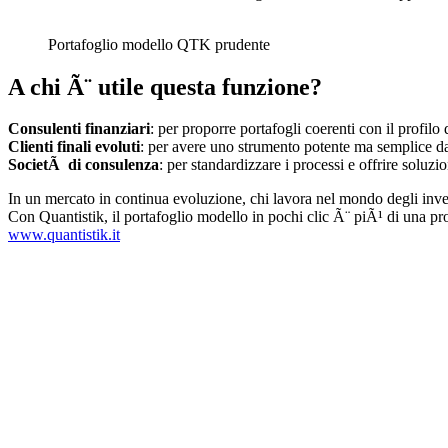
Portafoglio modello QTK prudente
A chi Ã¨ utile questa funzione?
Consulenti finanziari
: per proporre portafogli coerenti con il profilo 
Clienti finali evoluti
: per avere uno strumento potente ma semplice da
SocietÃ di consulenza
: per standardizzare i processi e offrire soluzion
In un mercato in continua evoluzione, chi lavora nel mondo degli inves
Con Quantistik, il portafoglio modello in pochi clic Ã¨ piÃ¹ di una p
www.quantistik.it