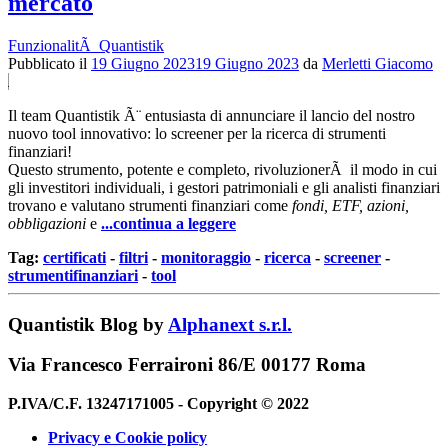
mercato
FunzionalitÃ Quantistik
Pubblicato il
19 Giugno 2023
19 Giugno 2023
da
Merletti Giacomo
Il team Quantistik Ã¨ entusiasta di annunciare il lancio del nostro
nuovo tool innovativo: lo screener per la ricerca di strumenti
finanziari!
Questo strumento, potente e completo, rivoluzionerÃ il modo in cui
gli investitori individuali, i gestori patrimoniali e gli analisti finanziari
trovano e valutano strumenti finanziari come
fondi, ETF, azioni,
obbligazioni
e
...continua a leggere
Tag:
certificati
-
filtri
-
monitoraggio
-
ricerca
-
screener
-
strumentifinanziari
-
tool
Quantistik Blog by
Alphanext s.r.l.
Via Francesco Ferraironi 86/E 00177 Roma
P.IVA/C.F. 13247171005 - Copyright © 2022
Privacy e Cookie policy