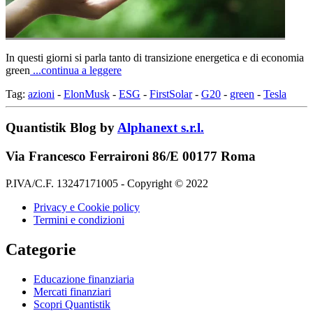
In questi giorni si parla tanto di transizione energetica e di economia
green
...continua a leggere
Tag:
azioni
-
ElonMusk
-
ESG
-
FirstSolar
-
G20
-
green
-
Tesla
Quantistik Blog by
Alphanext s.r.l.
Via Francesco Ferraironi 86/E 00177 Roma
P.IVA/C.F. 13247171005 - Copyright © 2022
Privacy e Cookie policy
Termini e condizioni
Categorie
Educazione finanziaria
Mercati finanziari
Scopri Quantistik