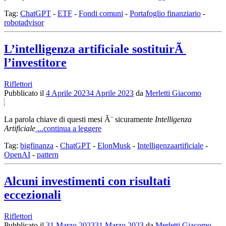
Tag:
ChatGPT
-
ETF
-
Fondi comuni
-
Portafoglio finanziario
-
robotadvisor
L’intelligenza artificiale sostituirÃ
l’investitore
Riflettori
Pubblicato il
4 Aprile 2023
4 Aprile 2023
da
Merletti Giacomo
La parola chiave di questi mesi Ã¨ sicuramente
Intelligenza
Artificiale
...continua a leggere
Tag:
bigfinanza
-
ChatGPT
-
ElonMusk
-
Intelligenzaartificiale
-
OpenAI
-
pattern
Alcuni investimenti con risultati
eccezionali
Riflettori
Pubblicato il
31 Marzo 2023
31 Marzo 2023
da
Merletti Giacomo