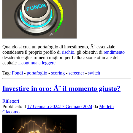
Quando si crea un portafoglio di investimento, Ã¨ essenziale
considerare il proprio profilo di
rischio
, gli obiettivi di
rendimento
desiderati e gli strumenti migliori per l’allocazione ottimale del
capitale
...continua a leggere
Tag:
Fondi
-
portafoglio
-
scoring
-
screener
-
switch
Investire in oro: Ã¨ il momento giusto?
Riflettori
Pubblicato il
17 Gennaio 2024
17 Gennaio 2024
da
Merletti
Giacomo