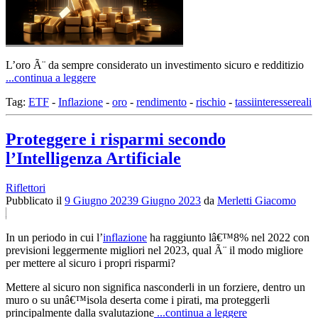
L’oro Ã¨ da sempre considerato un investimento sicuro e redditizio
...continua a leggere
Tag:
ETF
-
Inflazione
-
oro
-
rendimento
-
rischio
-
tassiinteressereali
Proteggere i risparmi secondo
l’Intelligenza Artificiale
Riflettori
Pubblicato il
9 Giugno 2023
9 Giugno 2023
da
Merletti Giacomo
In un periodo in cui l’
inflazione
ha raggiunto lâ€™8% nel 2022 con
previsioni leggermente migliori nel 2023, qual Ã¨ il modo migliore
per mettere al sicuro i propri risparmi?
Mettere al sicuro non significa nasconderli in un forziere, dentro un
muro o su unâ€™isola deserta come i pirati, ma proteggerli
principalmente dalla svalutazione
...continua a leggere