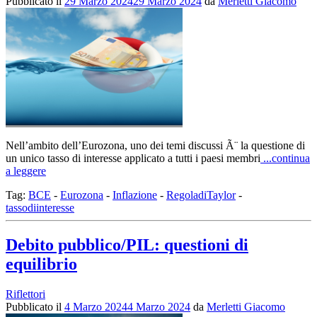
Pubblicato il
29 Marzo 2024
29 Marzo 2024
da
Merletti Giacomo
Nell’ambito dell’Eurozona, uno dei temi discussi Ã¨ la questione di
un unico tasso di interesse applicato a tutti i paesi membri
...continua
a leggere
Tag:
BCE
-
Eurozona
-
Inflazione
-
RegoladiTaylor
-
tassodiinteresse
Debito pubblico/PIL: questioni di
equilibrio
Riflettori
Pubblicato il
4 Marzo 2024
4 Marzo 2024
da
Merletti Giacomo