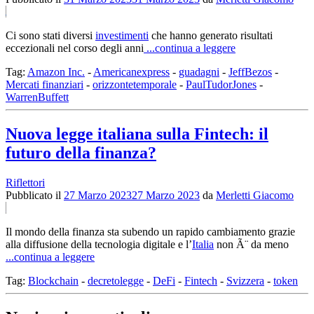
Ci sono stati diversi
investimenti
che hanno generato risultati
eccezionali nel corso degli anni
...continua a leggere
Tag:
Amazon Inc.
-
Americanexpress
-
guadagni
-
JeffBezos
-
Mercati finanziari
-
orizzontetemporale
-
PaulTudorJones
-
WarrenBuffett
Nuova legge italiana sulla Fintech: il
futuro della finanza?
Riflettori
Pubblicato il
27 Marzo 2023
27 Marzo 2023
da
Merletti Giacomo
Il mondo della finanza sta subendo un rapido cambiamento grazie
alla diffusione della tecnologia digitale e l’
Italia
non Ã¨ da meno
...continua a leggere
Tag:
Blockchain
-
decretolegge
-
DeFi
-
Fintech
-
Svizzera
-
token