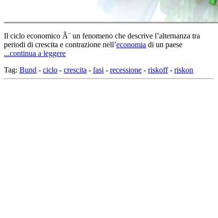
Il ciclo economico Ã¨ un fenomeno che descrive l’alternanza tra
periodi di crescita e contrazione nell’
economia
di un paese
...continua a leggere
Tag:
Bund
-
ciclo
-
crescita
-
fasi
-
recessione
-
riskoff
-
riskon