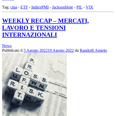
Tag:
cina
-
ETF
-
IndicePMI
-
JacksonHole
-
PIL
-
VIX
WEEKLY RECAP – MERCATI,
LAVORO E TENSIONI
INTERNAZIONALI
News
Pubblicato il
5 Agosto 2022
19 Agosto 2022
da
Randolfi Angelo