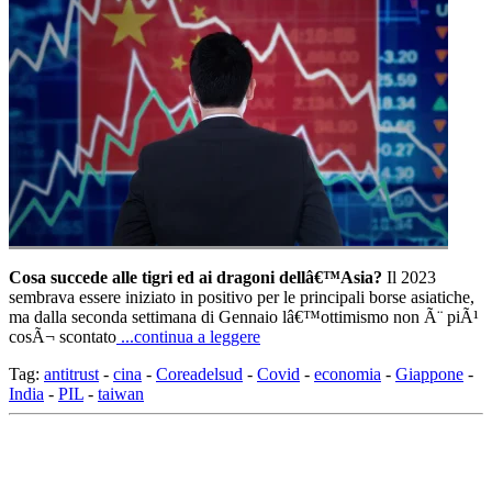
Cosa succede alle tigri ed ai dragoni dellâ€™Asia?
Il 2023
sembrava essere iniziato in positivo per le principali borse asiatiche,
ma dalla seconda settimana di Gennaio lâ€™ottimismo non Ã¨ piÃ¹
cosÃ¬ scontato
...continua a leggere
Tag:
antitrust
-
cina
-
Coreadelsud
-
Covid
-
economia
-
Giappone
-
India
-
PIL
-
taiwan