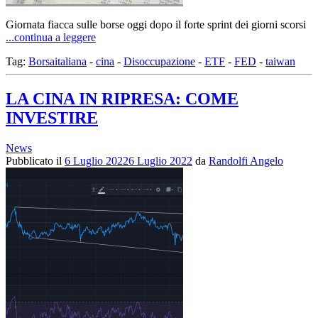
Giornata fiacca sulle borse oggi dopo il forte sprint dei giorni scorsi
...continua a leggere
Tag:
Borsaitaliana
-
cina
-
Disoccupazione
-
ETF
-
FED
-
taiwan
LA CINA IN RIPRESA: COME
INVESTIRE
News
Pubblicato il
6 Luglio 2022
6 Luglio 2022
da
Randolfi Angelo