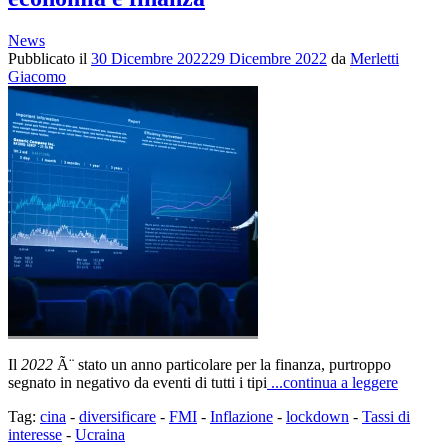
News
Pubblicato il
30 Dicembre 2022
29 Dicembre 2022
da
Merletti
Giacomo
Il
2022
Ã¨ stato un anno particolare per la finanza, purtroppo
segnato in negativo da eventi di tutti i tipi
...continua a leggere
Tag:
cina
-
diversificare
-
FMI
-
Inflazione
-
lockdown
-
Tassi di
interesse
-
Ucraina