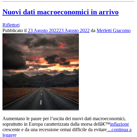
Nuovi dati macroeconomici in arrivo
Riflettori
Pubblicato il
23 Agosto 2022
23 Agosto 2022
da
Merletti Giacomo
Aumentano le paure per l’uscita dei nuovi dati macroeconomici,
soprattutto in Europa caratterizzata dalla morsa dellâ€™
inflazione
crescente e da una recessione ormai difficile da evitare
...continua a
leggere