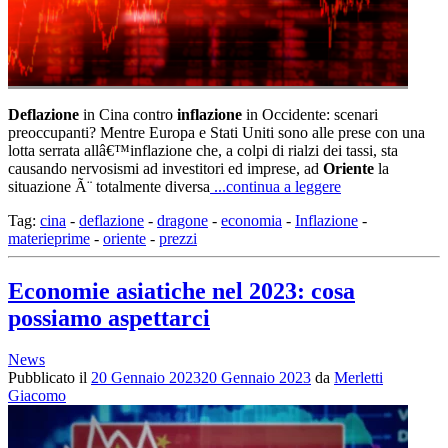
Deflazione
in Cina contro
inflazione
in Occidente: scenari
preoccupanti? Mentre Europa e Stati Uniti sono alle prese con una
lotta serrata allâ€™inflazione che, a colpi di rialzi dei tassi, sta
causando nervosismi ad investitori ed imprese, ad
Oriente
la
situazione Ã¨ totalmente diversa
...continua a leggere
Tag:
cina
-
deflazione
-
dragone
-
economia
-
Inflazione
-
materieprime
-
oriente
-
prezzi
Economie asiatiche nel 2023: cosa
possiamo aspettarci
News
Pubblicato il
20 Gennaio 2023
20 Gennaio 2023
da
Merletti
Giacomo