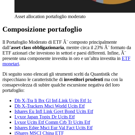
Asset allocation portafoglio moderato
Composizione portafoglio
Il Portafoglio Moderato di ETF Ã¨ composto principalmente
dall’
asset class obbligazionaria
, mentre circa il
23%
Ã¨ formato da
ETF azionari che investono in settori e paesi differenti. Infine, Ã¨
presente una componente investita in oro e un’altra investita in
ETF
monetari
.
Di seguito sono elencati gli strumenti scelti da Quantistik che
rispecchiano le caratteristiche di
investitori prudenti
ma con la
consapevolezza di subire qualche escursione negativa del loro
portafoglio:
Db X-Tra Ii Ibx Gl Inf-Link Ucits Etf 1c
Db X-Trackers Msci World Ucits Etf
Ishares Eu Infl Link Govt Bond Ucits Etf
Lyxor Japan Topix Dr Ucits Etf
Lyxor Ucits Etf Comm Crb Tr Ucits Etf
Ishares Edge Msci Eur Val Fact Ucits Etf
iShares MSCI China ETF