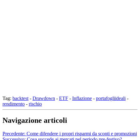
Tag:
backtest
-
Drawdown
-
ETF
-
Inflazione
-
portafogliideali
-
rendimento
-
rischio
Navigazione articoli
Precedente:
Come difendere i propri risparmi da sconti e promozioni
Successivo:
Cosa succede ai mercati nel periodo pre-festivo?