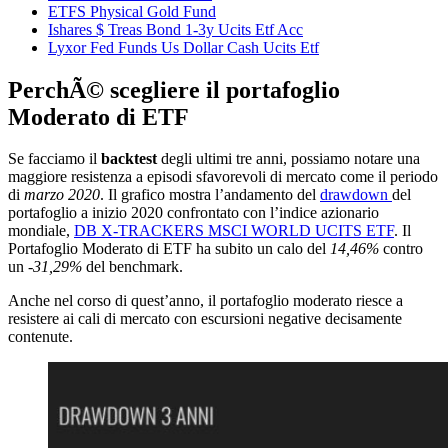
ETFS Physical Gold Fund
Ishares $ Treas Bond 1-3y Ucits Etf Acc
Lyxor Fed Funds Us Dollar Cash Ucits Etf
PerchÃ© scegliere il portafoglio
Moderato di ETF
Se facciamo il
backtest
degli ultimi tre anni, possiamo notare una
maggiore resistenza a episodi sfavorevoli di mercato come il periodo
di
marzo 2020
. Il grafico mostra l’andamento del
drawdown
del
portafoglio a inizio 2020 confrontato con l’indice azionario
mondiale,
DB X-TRACKERS MSCI WORLD UCITS ETF
. Il
Portafoglio Moderato di ETF ha subito un calo del
14,46%
contro
un
-31,29%
del benchmark.
Anche nel corso di quest’anno, il portafoglio moderato riesce a
resistere ai cali di mercato con escursioni negative decisamente
contenute.