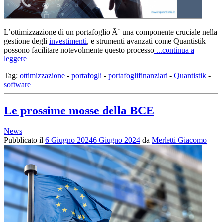
L’ottimizzazione di un portafoglio Ã¨ una componente cruciale nella
gestione degli
investimenti
, e strumenti avanzati come Quantistik
possono facilitare notevolmente questo processo
...continua a
leggere
Tag:
ottimizzazione
-
portafogli
-
portafoglifinanziari
-
Quantistik
-
software
Le prossime mosse della BCE
News
Pubblicato il
6 Giugno 2024
6 Giugno 2024
da
Merletti Giacomo