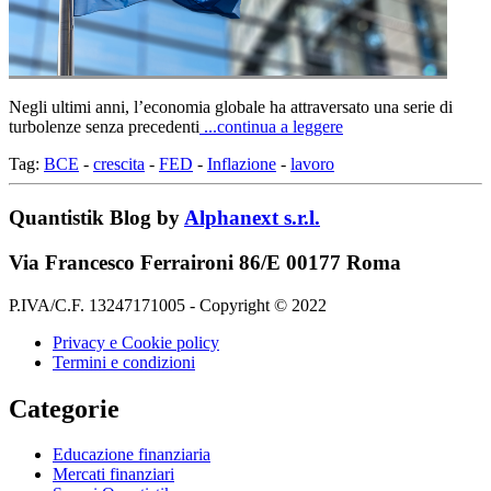
Negli ultimi anni, l’economia globale ha attraversato una serie di
turbolenze senza precedenti
...continua a leggere
Tag:
BCE
-
crescita
-
FED
-
Inflazione
-
lavoro
Quantistik Blog by
Alphanext s.r.l.
Via Francesco Ferraironi 86/E 00177 Roma
P.IVA/C.F. 13247171005 - Copyright © 2022
Privacy e Cookie policy
Termini e condizioni
Categorie
Educazione finanziaria
Mercati finanziari