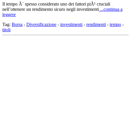
Il tempo Ã¨ spesso considerato uno dei fattori piÃ¹ cruciali
nell’ottenere un rendimento sicuro negli investimenti
...continua a
leggere
Tag:
Borsa
-
Diversificazione
-
investimenti
-
rendimenti
-
tempo
-
titoli