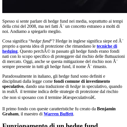
Spesso si sente parlare di hedge fund nei media, soprattutto ai tempi
della crisi del 2008, ma nei fatti Ã¨ un concetto estraneo a molti di
noi. Andiamo a spiegarlo meglio.
Cosa significa “
hedge fund
“? Hedge in inglese significa siepe ed Ã¨
proprio a questa idea di protezione che rimandano le
tecniche di
hedging
. Questo perchÃ© in passato gli hedge funds erano fondi
nati con lo scopo specifico di proteggere dal rischio delle fluttuazioni
di mercato. Oggi, anche se questa mitigazione del rischio non Ã¨
sempre presente in tutti gli hedge fund, il nome Ã¨ rimasto.
Paradossalmente in italiano, gli hedge fund sono definiti e
disciplinati dalla legge come
fondi comune di investimento
speculativo
, dando una traduzione di
hedge
in speculativo, quando
in realtÃ il termine indica delle strategie di protezione dal rischio
che non si sposano con il termine â€œspeculativoâ€.
Il primo fondo con queste caratteristiche fu creato da
Benjamin
Graham
, il maestro di
Warren Buffett
.
Funzionamento di un hedge fund