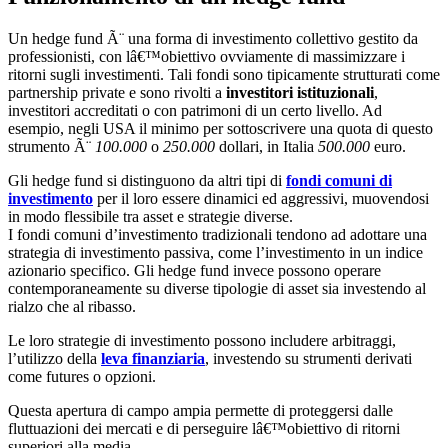
Un hedge fund Ã¨ una forma di investimento collettivo gestito da
professionisti, con lâ€™obiettivo ovviamente di massimizzare i
ritorni sugli investimenti. Tali fondi sono tipicamente strutturati come
partnership private e sono rivolti a
investitori istituzionali
,
investitori accreditati o con patrimoni di un certo livello. Ad
esempio, negli USA il minimo per sottoscrivere una quota di questo
strumento Ã¨
100.000
o
250.000
dollari, in Italia
500.000
euro.
Gli hedge fund si distinguono da altri tipi di
fondi comuni di
investimento
per il loro essere dinamici ed aggressivi, muovendosi
in modo flessibile tra asset e strategie diverse.
I fondi comuni d’investimento tradizionali tendono ad adottare una
strategia di investimento passiva, come l’investimento in un indice
azionario specifico. Gli hedge fund invece possono operare
contemporaneamente su diverse tipologie di asset sia investendo al
rialzo che al ribasso.
Le loro strategie di investimento possono includere arbitraggi,
l’utilizzo della
leva finanziaria
, investendo su strumenti derivati
come futures o opzioni.
Questa apertura di campo ampia permette di proteggersi dalle
fluttuazioni dei mercati e di perseguire lâ€™obiettivo di ritorni
superiori alla media.