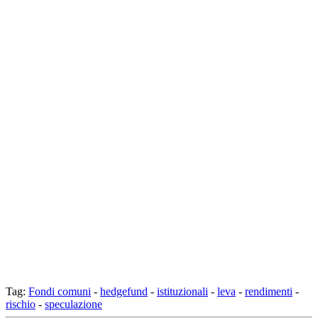
Tag:
Fondi comuni
-
hedgefund
-
istituzionali
-
leva
-
rendimenti
-
rischio
-
speculazione